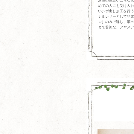
お酒の色合いにちな
めての人にも受け入
いシボ出し加工を行
ナルレザーとして非
ン）のみで鞣し、革
まで贅沢な、アヤメア